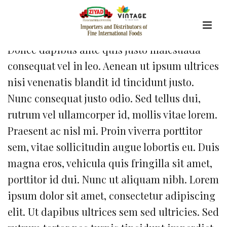
By
mevato
Posted
May 25, 2013
In
Donec dapibus ante quis justo malesuada
consequat vel in leo. Aenean ut ipsum ultrices
nisi venenatis blandit id tincidunt justo.
Nunc consequat justo odio. Sed tellus dui,
rutrum vel ullamcorper id, mollis vitae lorem.
Praesent ac nisl mi. Proin viverra porttitor
sem, vitae sollicitudin augue lobortis eu. Duis
magna eros, vehicula quis fringilla sit amet,
porttitor id dui. Nunc ut aliquam nibh. Lorem
ipsum dolor sit amet, consectetur adipiscing
elit. Ut dapibus ultrices sem sed ultricies. Sed